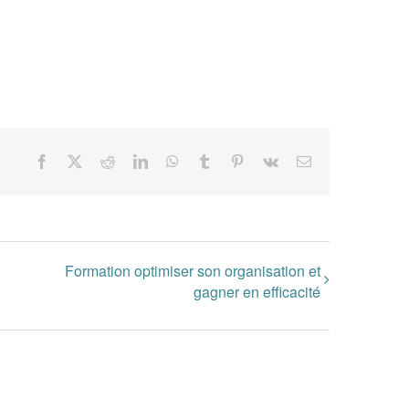
Facebook
X
Reddit
LinkedIn
WhatsApp
Tumblr
Pinterest
Vk
Email
Formation optimiser son organisation et
gagner en efficacité