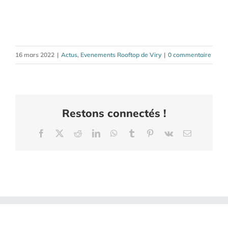
16 mars 2022
|
Actus
,
Evenements Rooftop de Viry
|
0 commentaire
Restons connectés !
Facebook
X
Reddit
LinkedIn
WhatsApp
Tumblr
Pinterest
Vk
Email