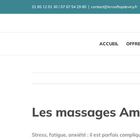
Passer
01 85 12 01 30 / 07 67 54 29 80
|
contact@lerooftopdeviry.fr
au
contenu
ACCUEIL
OFFR
Les massages Am
Stress, fatigue, anxiété : il est parfois compl