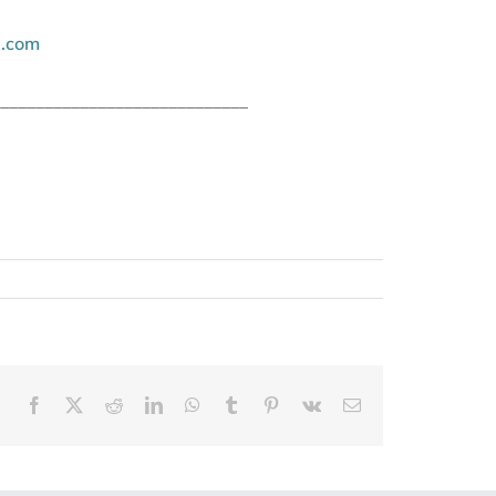
l.com
____________________________
Facebook
X
Reddit
LinkedIn
WhatsApp
Tumblr
Pinterest
Vk
Email