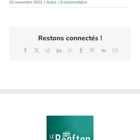
03 novembre 2022
|
Actus
|
0 commentaire
Restons connectés !
Facebook
X
Reddit
LinkedIn
WhatsApp
Tumblr
Pinterest
Vk
Email